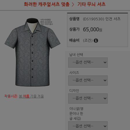
화려한 캐주얼셔츠 맞춤
기타 무늬 셔츠
상품명
(DS190530) 인견 셔츠
65,000
상품가
원
배송비
(조건)
남녀 선택
사이즈
디자인
착용시즌:
봄
여름
가을 겨울
이니셜(영
문이나 한
글 새김)