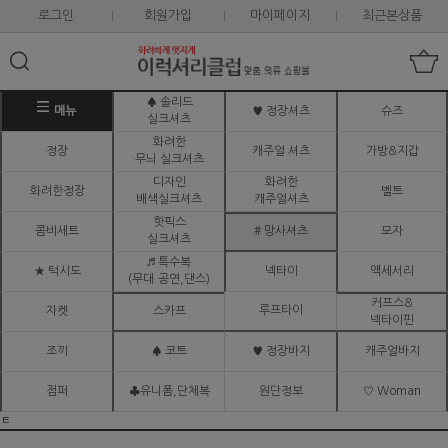
로그인
회원가입
마이페이지
최근본상품
♠ 솔리드
메뉴
♥ 정장셔츠
슈즈
실크셔츠
화려한
정장
캐주얼 셔츠
가방&지갑
무늬 실크셔츠
디자인
화려한
화려한정장
벨트
배색실크셔츠
캐주얼셔츠
핫픽스
콤비세트
# 망사셔츠
모자
실크셔츠
♬ 특수복
★ 턱시도
넥타이
액세서리
(무대.공연,댄스)
커프스&
루프타이
자켓
스카프
넥타이핀
조끼
♠ 코트
♥ 정장바지
캐주얼바지
점퍼
♣유니폼,단체복
원단정보
♡ Woman
ㅌ