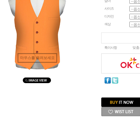
남녀
사이즈
디자인
색상
특이사항
맞춤
마우스를 올려보세요