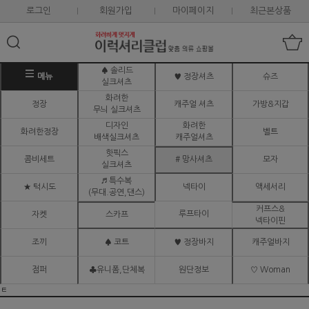
로그인
회원가입
마이페이지
최근본상품
♠ 솔리드
메뉴
♥ 정장셔츠
슈즈
실크셔츠
화려한
정장
캐주얼 셔츠
가방&지갑
무늬 실크셔츠
디자인
화려한
화려한정장
벨트
배색실크셔츠
캐주얼셔츠
핫픽스
콤비세트
# 망사셔츠
모자
실크셔츠
♬ 특수복
★ 턱시도
넥타이
액세서리
(무대.공연,댄스)
커프스&
루프타이
자켓
스카프
넥타이핀
조끼
♠ 코트
♥ 정장바지
캐주얼바지
점퍼
♣유니폼,단체복
원단정보
♡ Woman
ㅌ