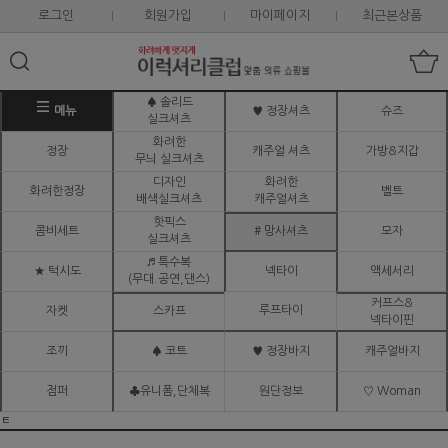
로그인
회원가입
마이페이지
최근본상품
♠ 솔리드
메뉴
♥ 정장셔츠
슈즈
실크셔츠
화려한
정장
캐주얼 셔츠
가방&지갑
무늬 실크셔츠
디자인
화려한
화려한정장
벨트
배색실크셔츠
캐주얼셔츠
핫픽스
콤비세트
# 망사셔츠
모자
실크셔츠
♬ 특수복
★ 턱시도
넥타이
액세서리
(무대.공연,댄스)
커프스&
루프타이
자켓
스카프
넥타이핀
조끼
♠ 코트
♥ 정장바지
캐주얼바지
점퍼
♣유니폼,단체복
원단정보
♡ Woman
ㅌ