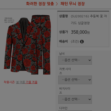
화려한 정장 맞춤
패턴 무늬 정장
상품명
(SU200216) 추동복 꽃 쟈
가드 싱글정장
358,000
상품가
원
배송비
(조건)
남녀
자켓 사이
즈
착용시즌:
봄 여름
가을 겨울
바지사이
즈
디자인