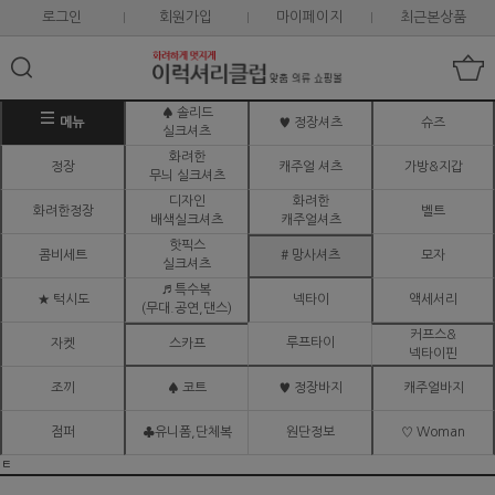
로그인
회원가입
마이페이지
최근본상품
♠ 솔리드
메뉴
♥ 정장셔츠
슈즈
실크셔츠
화려한
정장
캐주얼 셔츠
가방&지갑
무늬 실크셔츠
디자인
화려한
화려한정장
벨트
배색실크셔츠
캐주얼셔츠
핫픽스
콤비세트
# 망사셔츠
모자
실크셔츠
♬ 특수복
★ 턱시도
넥타이
액세서리
(무대.공연,댄스)
커프스&
루프타이
자켓
스카프
넥타이핀
조끼
♠ 코트
♥ 정장바지
캐주얼바지
점퍼
♣유니폼,단체복
원단정보
♡ Woman
ㅌ