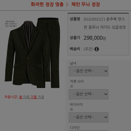
화려한 정장 맞춤
패턴 무늬 정장
상품명
(SU200222) 춘추복 면스
판 꽃무늬 쟈가드 싱글정장
298,000
상품가
원
배송비
(조건)
남녀
자켓 사이
즈
착용시즌:
봄
여름
가을
겨울
바지사이
즈
디자인