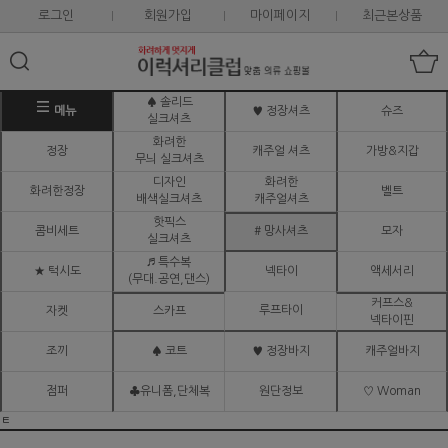
로그인
회원가입
마이페이지
최근본상품
♠ 솔리드
메뉴
♥ 정장셔츠
슈즈
실크셔츠
화려한
정장
캐주얼 셔츠
가방&지갑
무늬 실크셔츠
디자인
화려한
화려한정장
벨트
배색실크셔츠
캐주얼셔츠
핫픽스
콤비세트
# 망사셔츠
모자
실크셔츠
♬ 특수복
★ 턱시도
넥타이
액세서리
(무대.공연,댄스)
커프스&
루프타이
자켓
스카프
넥타이핀
조끼
♠ 코트
♥ 정장바지
캐주얼바지
점퍼
♣유니폼,단체복
원단정보
♡ Woman
ㅌ