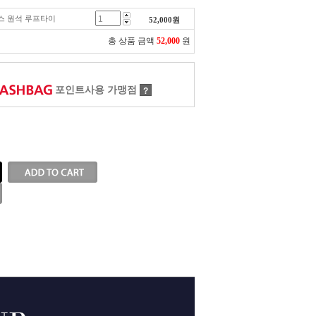
오닉스 원석 루프타이
52,000
원
총 상품 금액
52,000
원
포인트사용 가맹점
?