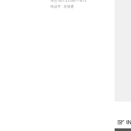
국민 007-21-0677-873
예금주 : 유병훈