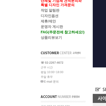
단체및 기업체 견적문의와
특별 디자인 가격문의
작업 알림판
디자인옵션
제휴/제안
운영자 게시판
FAG(주문전에 참고하세요!)
상품리뷰보기
☏ 02-2267-4672
근무 시간
평일 10:00~18:00
주말 휴무
E-mail 문의