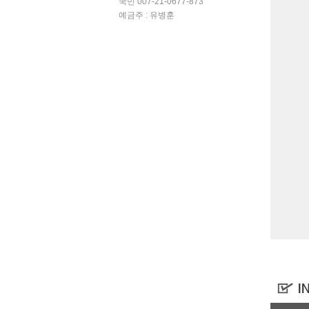
국민 007-21-0677-873
예금주 : 유병훈