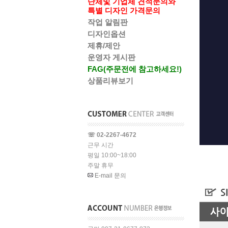
단체및 기업체 견적문의와
특별 디자인 가격문의
작업 알림판
디자인옵션
제휴/제안
운영자 게시판
FAG(주문전에 참고하세요!)
상품리뷰보기
☏ 02-2267-4672
근무 시간
평일 10:00~18:00
주말 휴무
E-mail 문의