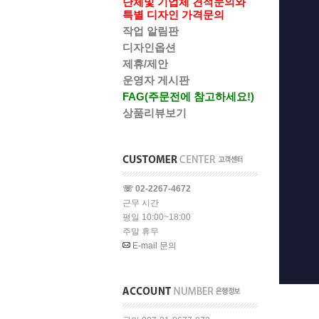
단체및 기업체 견적문의와
특별 디자인 가격문의
작업 알림판
디자인옵션
제휴/제안
운영자 게시판
FAG(주문전에 참고하세요!)
상품리뷰보기
☏ 02-2267-4672
근무 시간
평일 10:00~18:00
주말 휴무
E-mail 문의