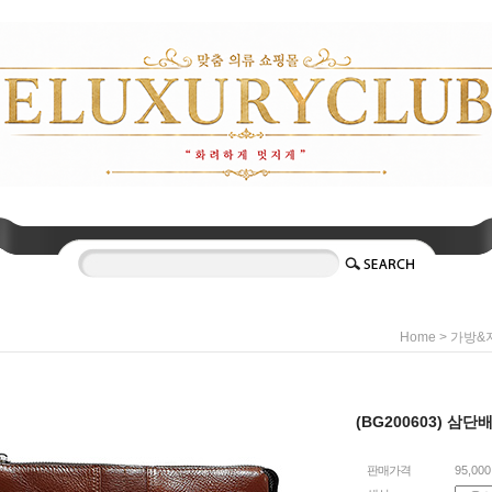
>
Home
가방&
(BG200603) 삼
판매가격
95,00