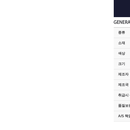
종류
소재
색상
크기
제조자
제조국
취급시
품질보
A/S 