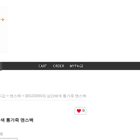
>
> (BG200603) 삼단배색 통가죽 맨스백
지갑
맨스백
0
단배색 통가죽 맨스백
0원