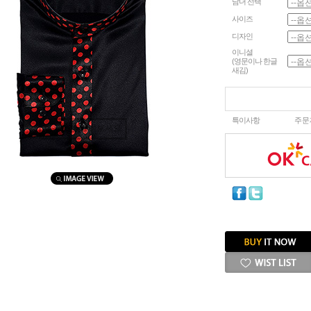
남녀 선택
사이즈
디자인
이니셜
(영문이나 한글
새김)
특이사항
주문
마우스를 올려보세요