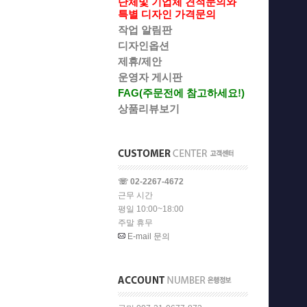
단체및 기업체 견적문의와
특별 디자인 가격문의
작업 알림판
디자인옵션
제휴/제안
운영자 게시판
FAG(주문전에 참고하세요!)
상품리뷰보기
☏ 02-2267-4672
근무 시간
평일 10:00~18:00
주말 휴무
E-mail 문의