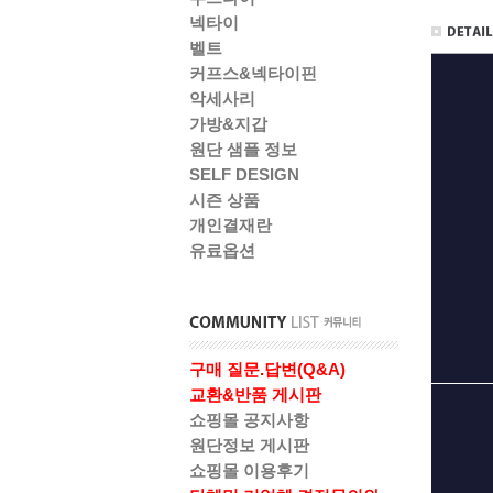
넥타이
벨트
커프스&넥타이핀
악세사리
가방&지갑
원단 샘플 정보
SELF DESIGN
시즌 상품
개인결재란
유료옵션
구매 질문.답변(Q&A)
교환&반품 게시판
쇼핑몰 공지사항
원단정보 게시판
쇼핑몰 이용후기