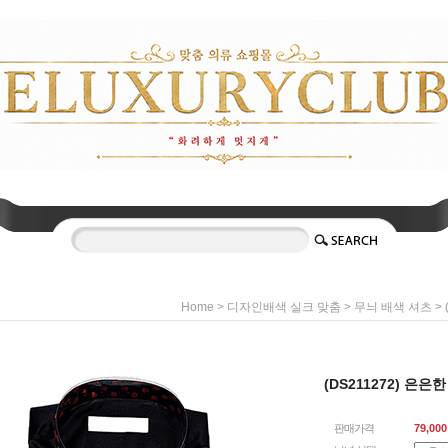
>
>
>
Home
디자인배색 실크 맞춤
무늬 배색 셔츠
(DS211272) 은
판매가격
79,000