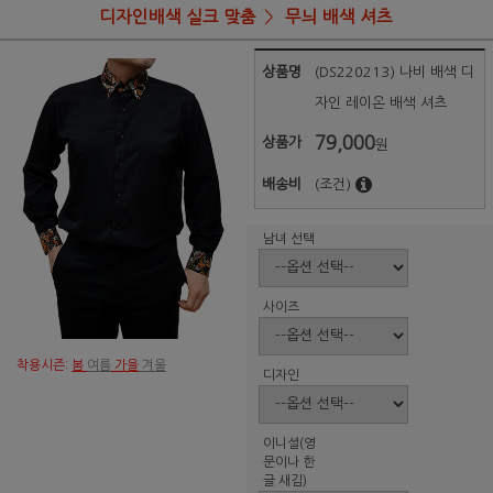
디자인배색 실크 맞춤
무늬 배색 셔츠
상품명
(DS220213) 나비 배색 디
자인 레이온 배색 셔츠
79,000
상품가
원
배송비
(조건)
남녀 선택
사이즈
착용시즌:
봄
여름
가을
겨울
디자인
이니셜(영
문이나 한
글 새김)