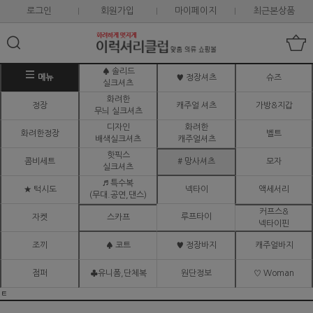
로그인
회원가입
마이페이지
최근본상품
♠ 솔리드
메뉴
♥ 정장셔츠
슈즈
실크셔츠
화려한
정장
캐주얼 셔츠
가방&지갑
무늬 실크셔츠
디자인
화려한
화려한정장
벨트
배색실크셔츠
캐주얼셔츠
핫픽스
콤비세트
# 망사셔츠
모자
실크셔츠
♬ 특수복
★ 턱시도
넥타이
액세서리
(무대.공연,댄스)
커프스&
루프타이
자켓
스카프
넥타이핀
조끼
♠ 코트
♥ 정장바지
캐주얼바지
점퍼
♣유니폼,단체복
원단정보
♡ Woman
ㅌ