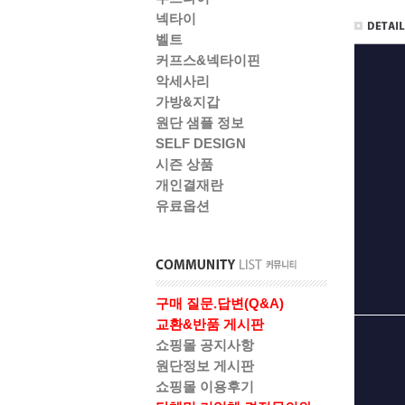
넥타이
벨트
커프스&넥타이핀
악세사리
가방&지갑
원단 샘플 정보
SELF DESIGN
시즌 상품
개인결재란
유료옵션
구매 질문.답변(Q&A)
교환&반품 게시판
쇼핑몰 공지사항
원단정보 게시판
쇼핑몰 이용후기