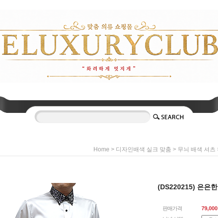
>
>
Home
디자인배색 실크 맞춤
무늬 배색 셔츠
(DS220215) 은
판매가격
79,000