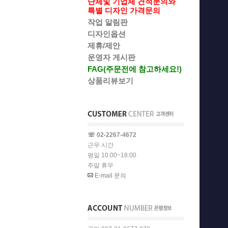
단체및 기업체 견적문의와
특별 디자인 가격문의
작업 알림판
디자인옵션
제휴/제안
운영자 게시판
FAG(주문전에 참고하세요!)
상품리뷰보기
☏ 02-2267-4672
근무 시간
평일 10:00~18:00
주말 휴무
E-mail 문의