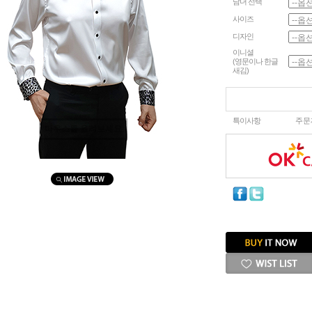
남녀 선택
사이즈
디자인
이니셜
(영문이나 한글
새김)
특이사항
주문
마우스를 올려보세요