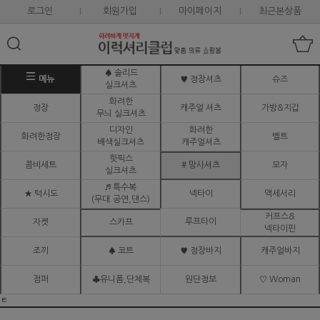
로그인
회원가입
마이페이지
최근본상품
♠ 솔리드
메뉴
♥ 정장셔츠
슈즈
실크셔츠
화려한
정장
캐주얼 셔츠
가방&지갑
무늬 실크셔츠
디자인
화려한
화려한정장
벨트
배색실크셔츠
캐주얼셔츠
핫픽스
콤비세트
# 망사셔츠
모자
실크셔츠
♬ 특수복
★ 턱시도
넥타이
액세서리
(무대.공연,댄스)
커프스&
루프타이
자켓
스카프
넥타이핀
조끼
♠ 코트
♥ 정장바지
캐주얼바지
점퍼
♣유니폼,단체복
원단정보
♡ Woman
ㅌ