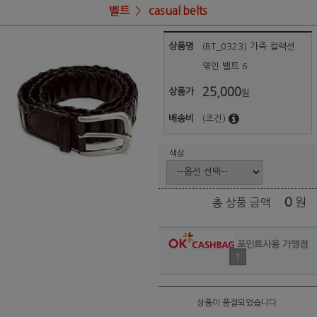
벨트
casual belts
상품명
(BT_0323) 가죽 컬렉션
엮인 밸트 6
25,000
상품가
원
배송비
(조건)
색상
0
원
총 상품 금액
포인트사용 가맹점
?
상품이 품절되었습니다.