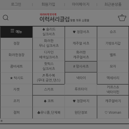
로그인
회원가입
마이페이지
최근본상품
♠ 솔리드
메뉴
♥ 정장셔츠
슈즈
실크셔츠
화려한
정장
캐주얼 셔츠
가방&지갑
무늬 실크셔츠
디자인
화려한
화려한정장
벨트
배색실크셔츠
캐주얼셔츠
핫픽스
콤비세트
# 망사셔츠
모자
실크셔츠
♬ 특수복
★ 턱시도
넥타이
액세서리
(무대.공연,댄스)
커프스&
루프타이
자켓
스카프
넥타이핀
조끼
♠ 코트
♥ 정장바지
캐주얼바지
점퍼
♣유니폼,단체복
원단정보
♡ Woman
ㅌ