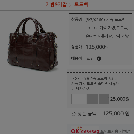
가방&지갑
토드백
상품명
(BG/0260) 가죽 토드백
_9395, 가죽 가방,토드백,
숄더백,서류가방,남자 가방
125,000
상품가
원
배송비
(조건)
(BG/0260) 가죽 토드백_9395,
가죽 가방,토드백,숄더백,서류가
방,남자 가방
125,000
원
+1
-1
125,000
원
총 상품 금액
포인트사용 가맹점