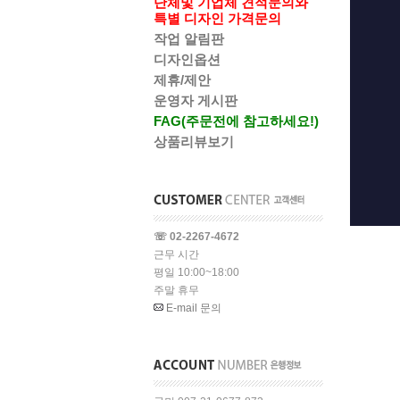
단체및 기업체 견적문의와
특별 디자인 가격문의
작업 알림판
디자인옵션
제휴/제안
운영자 게시판
FAG(주문전에 참고하세요!)
상품리뷰보기
☏ 02-2267-4672
근무 시간
평일 10:00~18:00
주말 휴무
E-mail 문의