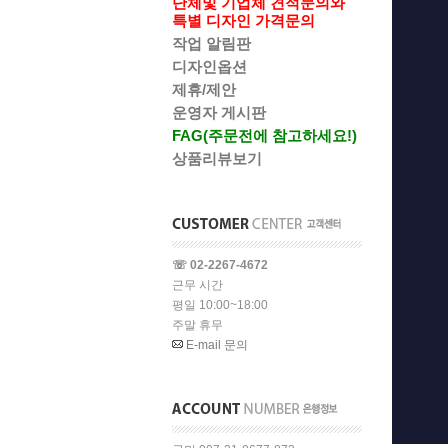
단체및 기업체 견적문의와
특별 디자인 가격문의
작업 알림판
디자인옵션
제휴/제안
운영자 게시판
FAG(주문전에 참고하세요!)
상품리뷰보기
☏ 02-2267-4672
근무 시간
평일 10:00~18:00
주말 휴무
E-mail 문의