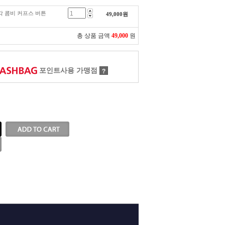
 사각 콤비 커프스 버튼
49,000
원
총 상품 금액
49,000
원
포인트사용 가맹점
?