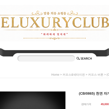
>
>
> 
Home
커프스&넥타이핀
커프스 버튼
(CB/0865) 천연 
판매가격
49,000