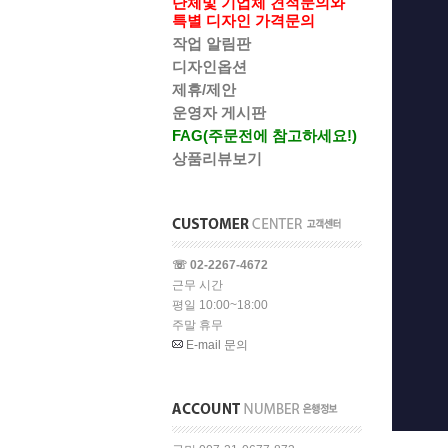
단체및 기업체 견적문의와
특별 디자인 가격문의
작업 알림판
디자인옵션
제휴/제안
운영자 게시판
FAG(주문전에 참고하세요!)
상품리뷰보기
☏ 02-2267-4672
근무 시간
평일 10:00~18:00
주말 휴무
E-mail 문의