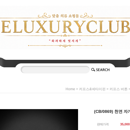
>
>
>
Home
커프스&넥타이핀
커프스 버튼
(CB/0869) 천연 
판매가격
35,000