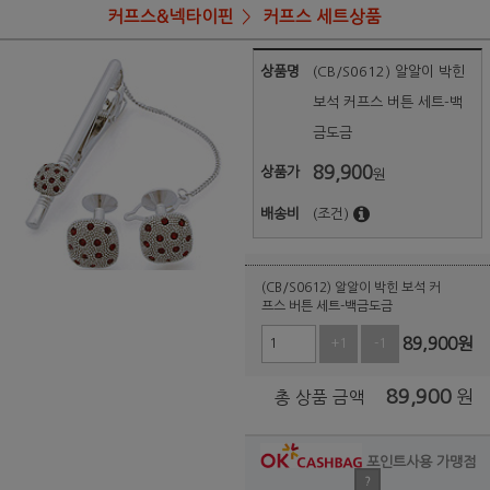
커프스&넥타이핀
커프스 세트상품
상품명
(CB/S0612) 알알이 박힌
보석 커프스 버튼 세트-백
금도금
89,900
상품가
원
배송비
(조건)
(CB/S0612) 알알이 박힌 보석 커
프스 버튼 세트-백금도금
89,900
원
+1
-1
89,900
원
총 상품 금액
포인트사용 가맹점
?