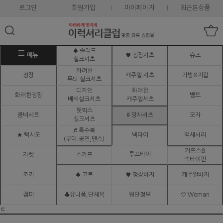
로그인
회원가입
마이페이지
최근본상품
♠ 솔리드
메뉴
♥ 정장셔츠
슈즈
실크셔츠
화려한
정장
캐주얼 셔츠
가방&지갑
무늬 실크셔츠
디자인
화려한
화려한정장
벨트
배색실크셔츠
캐주얼셔츠
핫픽스
콤비세트
# 망사셔츠
모자
실크셔츠
♬ 특수복
★ 턱시도
넥타이
액세서리
(무대.공연,댄스)
커프스&
루프타이
자켓
스카프
넥타이핀
조끼
♠ 코트
♥ 정장바지
캐주얼바지
점퍼
♣유니폼,단체복
원단정보
♡ Woman
ㅌ