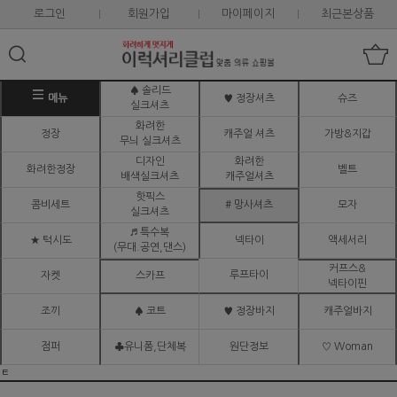
로그인
회원가입
마이페이지
최근본상품
♠ 솔리드
메뉴
♥ 정장셔츠
슈즈
실크셔츠
화려한
정장
캐주얼 셔츠
가방&지갑
무늬 실크셔츠
디자인
화려한
화려한정장
벨트
배색실크셔츠
캐주얼셔츠
핫픽스
콤비세트
# 망사셔츠
모자
실크셔츠
♬ 특수복
★ 턱시도
넥타이
액세서리
(무대.공연,댄스)
커프스&
루프타이
자켓
스카프
넥타이핀
조끼
♠ 코트
♥ 정장바지
캐주얼바지
점퍼
♣유니폼,단체복
원단정보
♡ Woman
ㅌ