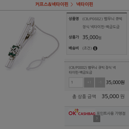
커프스&넥타이핀
넥타이핀
상품명
(CB/P0882) 뱀무늬 큐빅
장식 넥타이핀-백금도금
35,000
상품가
원
배송비
(조건)
(CB/P0882) 뱀무늬 큐빅 장식 넥
타이핀-백금도금
35,000
원
+1
-1
35,000
원
총 상품 금액
포인트사용 가맹점
?