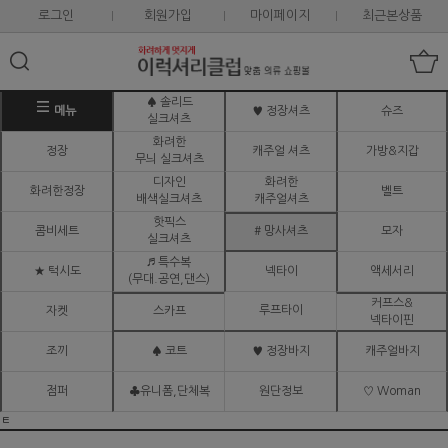
로그인
회원가입
마이페이지
최근본상품
♠ 솔리드
메뉴
♥ 정장셔츠
슈즈
실크셔츠
화려한
정장
캐주얼 셔츠
가방&지갑
무늬 실크셔츠
디자인
화려한
화려한정장
벨트
배색실크셔츠
캐주얼셔츠
핫픽스
콤비세트
# 망사셔츠
모자
실크셔츠
♬ 특수복
★ 턱시도
넥타이
액세서리
(무대.공연,댄스)
커프스&
루프타이
자켓
스카프
넥타이핀
조끼
♠ 코트
♥ 정장바지
캐주얼바지
점퍼
♣유니폼,단체복
원단정보
♡ Woman
ㅌ