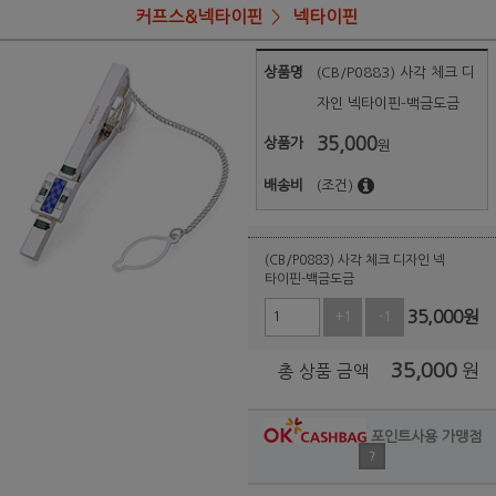
커프스&넥타이핀
넥타이핀
상품명
(CB/P0883) 사각 체크 디
자인 넥타이핀-백금도금
35,000
상품가
원
배송비
(조건)
(CB/P0883) 사각 체크 디자인 넥
타이핀-백금도금
35,000
원
+1
-1
35,000
원
총 상품 금액
포인트사용 가맹점
?