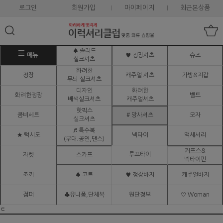
로그인
회원가입
마이페이지
최근본상품
♠ 솔리드
메뉴
♥ 정장셔츠
슈즈
실크셔츠
화려한
정장
캐주얼 셔츠
가방&지갑
무늬 실크셔츠
디자인
화려한
화려한정장
벨트
배색실크셔츠
캐주얼셔츠
핫픽스
콤비세트
# 망사셔츠
모자
실크셔츠
♬ 특수복
★ 턱시도
넥타이
액세서리
(무대.공연,댄스)
커프스&
루프타이
자켓
스카프
넥타이핀
조끼
♠ 코트
♥ 정장바지
캐주얼바지
점퍼
♣유니폼,단체복
원단정보
♡ Woman
ㅌ