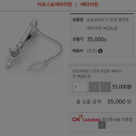
커프스&넥타이핀
넥타이핀
상품명
(CB/P0951) 진주 포인트
넥타이핀-백금도금
35,000
상품가
원
배송비
(조건)
(CB/P0951) 진주 포인트 넥타이
핀-백금도금
35,000
원
+1
-1
35,000
원
총 상품 금액
포인트사용 가맹점
?