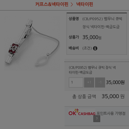
커프스&넥타이핀
넥타이핀
상품명
(CB/P0952) 뱀무늬 큐빅
장식 넥타이핀-백금도금
35,000
상품가
원
배송비
(조건)
(CB/P0952) 뱀무늬 큐빅 장식 넥
타이핀-백금도금
35,000
원
+1
-1
35,000
원
총 상품 금액
포인트사용 가맹점
?