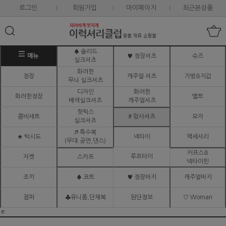
로그인
회원가입
마이페이지
최근본상품
♠ 솔리드
메뉴
♥ 정장셔츠
슈즈
실크셔츠
화려한
정장
캐주얼 셔츠
가방&지갑
무늬 실크셔츠
디자인
화려한
화려한정장
벨트
배색실크셔츠
캐주얼셔츠
핫픽스
콤비세트
# 망사셔츠
모자
실크셔츠
♬ 특수복
★ 턱시도
넥타이
액세서리
(무대.공연,댄스)
커프스&
루프타이
자켓
스카프
넥타이핀
조끼
♠ 코트
♥ 정장바지
캐주얼바지
점퍼
♣유니폼,단체복
원단정보
♡ Woman
ㅌ