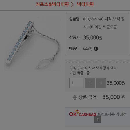
커프스&넥타이핀
넥타이핀
상품명
(CB/P0954) 사각 보석 장
식 넥타이핀-백금도금
35,000
상품가
원
배송비
(조건)
(CB/P0954) 사각 보석 장식 넥타
이핀-백금도금
35,000
원
+1
-1
35,000
원
총 상품 금액
포인트사용 가맹점
?