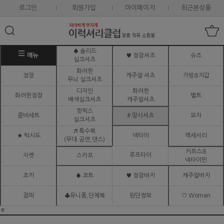
로그인
회원가입
마이페이지
최근본상품
♠ 솔리드
메뉴
♥ 정장셔츠
슈즈
실크셔츠
화려한
정장
캐주얼 셔츠
가방&지갑
무늬 실크셔츠
디자인
화려한
화려한정장
벨트
배색실크셔츠
캐주얼셔츠
핫픽스
콤비세트
# 망사셔츠
모자
실크셔츠
♬ 특수복
★ 턱시도
넥타이
액세서리
(무대.공연,댄스)
커프스&
루프타이
자켓
스카프
넥타이핀
조끼
♠ 코트
♥ 정장바지
캐주얼바지
점퍼
♣유니폼,단체복
원단정보
♡ Woman
ㅌ