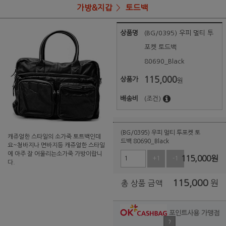
가방&지갑
토드백
상품명
(BG/0395) 우피 멀티 투
포켓 토드백
80690_Black
115,000
상품가
원
배송비
(조건)
(BG/0395) 우피 멀티 투포켓 토
캐쥬얼한 스타일의 소가죽 토트백인데
드백 80690_Black
요~청바지나 면바지등 캐쥬얼한 스타일
에 아주 잘 어울리는소가죽 가방이랍니
115,000
원
+1
-1
다.
115,000
원
총 상품 금액
포인트사용 가맹점
?