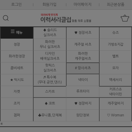
로그인
회원가입
마이페이지
최근본상품
♠ 솔리드
메뉴
♥ 정장셔츠
슈즈
실크셔츠
화려한
정장
캐주얼 셔츠
가방&지갑
무늬 실크셔츠
디자인
화려한
화려한정장
벨트
배색실크셔츠
캐주얼셔츠
핫픽스
콤비세트
# 망사셔츠
모자
실크셔츠
♬ 특수복
★ 턱시도
넥타이
액세서리
(무대.공연,댄스)
커프스&
루프타이
자켓
스카프
넥타이핀
조끼
♠ 코트
♥ 정장바지
캐주얼바지
점퍼
♣유니폼,단체복
원단정보
♡ Woman
ㅌ