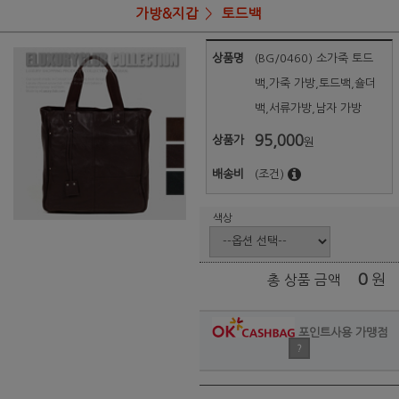
가방&지갑
토드백
상품명
(BG/0460) 소가죽 토드
백,가죽 가방,토드백,숄더
백,서류가방,남자 가방
95,000
상품가
원
배송비
(조건)
색상
0
원
총 상품 금액
포인트사용 가맹점
?