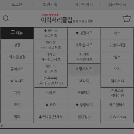
로그인
회원가입
마이페이지
최근본상품
♠ 솔리드
메뉴
♥ 정장셔츠
슈즈
실크셔츠
화려한
정장
캐주얼 셔츠
가방&지갑
무늬 실크셔츠
디자인
화려한
화려한정장
벨트
배색실크셔츠
캐주얼셔츠
핫픽스
콤비세트
# 망사셔츠
모자
실크셔츠
♬ 특수복
★ 턱시도
넥타이
액세서리
(무대.공연,댄스)
커프스&
루프타이
자켓
스카프
넥타이핀
조끼
♠ 코트
♥ 정장바지
캐주얼바지
점퍼
♣유니폼,단체복
원단정보
♡ Woman
ㅌ