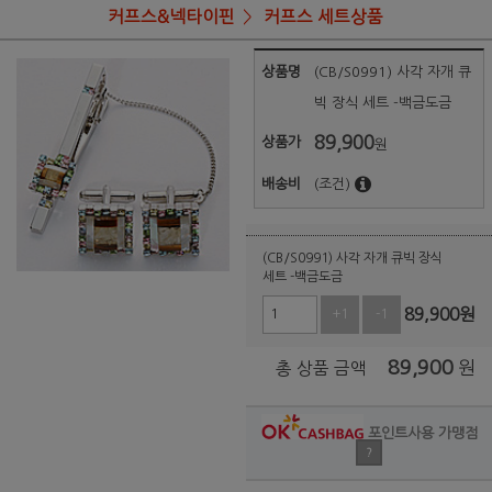
커프스&넥타이핀
커프스 세트상품
상품명
(CB/S0991) 사각 자개 큐
빅 장식 세트 -백금도금
89,900
상품가
원
배송비
(조건)
(CB/S0991) 사각 자개 큐빅 장식
세트 -백금도금
89,900
원
+1
-1
89,900
원
총 상품 금액
포인트사용 가맹점
?