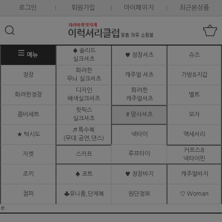
로그인
회원가입
마이페이지
최근본상품
♠ 솔리드
메뉴
♥ 정장셔츠
슈즈
실크셔츠
화려한
정장
캐주얼 셔츠
가방&지갑
무늬 실크셔츠
디자인
화려한
화려한정장
벨트
배색실크셔츠
캐주얼셔츠
핫픽스
콤비세트
# 망사셔츠
모자
실크셔츠
♬ 특수복
★ 턱시도
넥타이
액세서리
(무대.공연,댄스)
커프스&
루프타이
자켓
스카프
넥타이핀
조끼
♠ 코트
♥ 정장바지
캐주얼바지
점퍼
♣유니폼,단체복
원단정보
♡ Woman
ㅌ