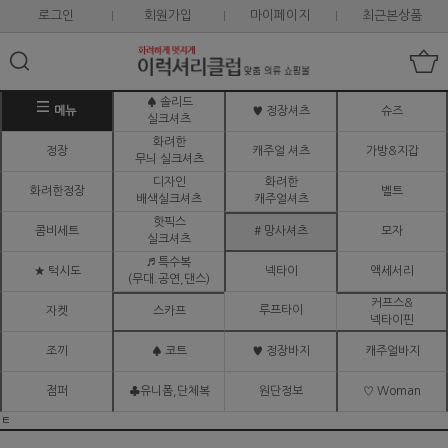
로그인
회원가입
마이페이지
최근본상품
♠ 솔리드
메뉴
♥ 정장셔츠
슈즈
실크셔츠
화려한
정장
캐주얼 셔츠
가방&지갑
무늬 실크셔츠
디자인
화려한
화려한정장
벨트
배색실크셔츠
캐주얼셔츠
핫픽스
콤비세트
# 망사셔츠
모자
실크셔츠
♬ 특수복
★ 턱시도
넥타이
액세서리
(무대.공연,댄스)
커프스&
루프타이
자켓
스카프
넥타이핀
조끼
♠ 코트
♥ 정장바지
캐주얼바지
점퍼
♣유니폼,단체복
원단정보
♡ Woman
ㅌ