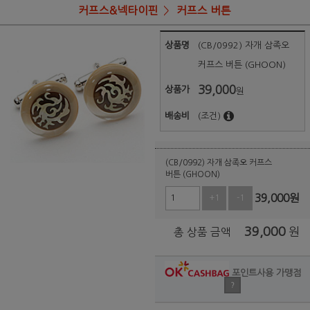
커프스&넥타이핀
커프스 버튼
상품명
(CB/0992) 자개 삼족오
커프스 버튼 (GHOON)
39,000
상품가
원
배송비
(조건)
(CB/0992) 자개 삼족오 커프스
버튼 (GHOON)
39,000
원
+1
-1
39,000
원
총 상품 금액
포인트사용 가맹점
?