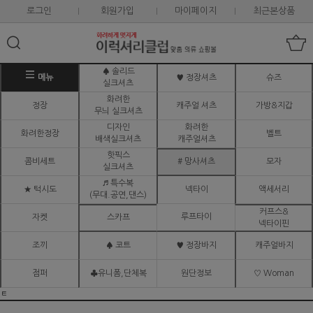
로그인
회원가입
마이페이지
최근본상품
♠ 솔리드
메뉴
♥ 정장셔츠
슈즈
실크셔츠
화려한
정장
캐주얼 셔츠
가방&지갑
무늬 실크셔츠
디자인
화려한
화려한정장
벨트
배색실크셔츠
캐주얼셔츠
핫픽스
콤비세트
# 망사셔츠
모자
실크셔츠
♬ 특수복
★ 턱시도
넥타이
액세서리
(무대.공연,댄스)
커프스&
루프타이
자켓
스카프
넥타이핀
조끼
♠ 코트
♥ 정장바지
캐주얼바지
점퍼
♣유니폼,단체복
원단정보
♡ Woman
ㅌ