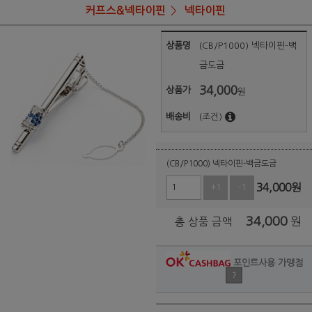
커프스&넥타이핀
넥타이핀
상품명
(CB/P1000) 넥타이핀-백
금도금
34,000
상품가
원
배송비
(조건)
(CB/P1000) 넥타이핀-백금도금
34,000
원
+1
-1
34,000
원
총 상품 금액
포인트사용 가맹점
?