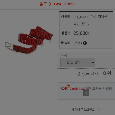
벨트
casual belts
상품명
(BT_0323) 가죽 컬렉션
엮인 밸트 2
25,000
상품가
원
배송비
(조건)
색상
0
원
총 상품 금액
포인트사용 가맹점
?
상품이 품절되었습니다.