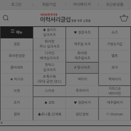
로그인
회원가입
마이페이지
최근본상품
♠ 솔리드
메뉴
♥ 정장셔츠
슈즈
실크셔츠
화려한
정장
캐주얼 셔츠
가방&지갑
무늬 실크셔츠
디자인
화려한
화려한정장
벨트
배색실크셔츠
캐주얼셔츠
핫픽스
콤비세트
# 망사셔츠
모자
실크셔츠
♬ 특수복
★ 턱시도
넥타이
액세서리
(무대.공연,댄스)
커프스&
루프타이
자켓
스카프
넥타이핀
조끼
♠ 코트
♥ 정장바지
캐주얼바지
점퍼
♣유니폼,단체복
원단정보
♡ Woman
ㅌ