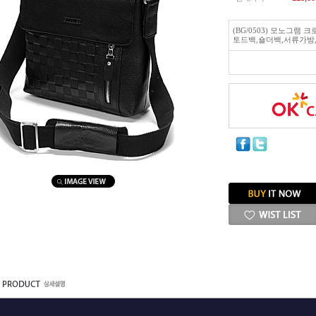
(BG/0503) 모노그램 크
토드백,숄더백,서류가방