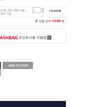
로스백_020,,가죽 가방,
118,000
원
,남자 가방
총 상품 금액
118,000
원
포인트사용 가맹점
?