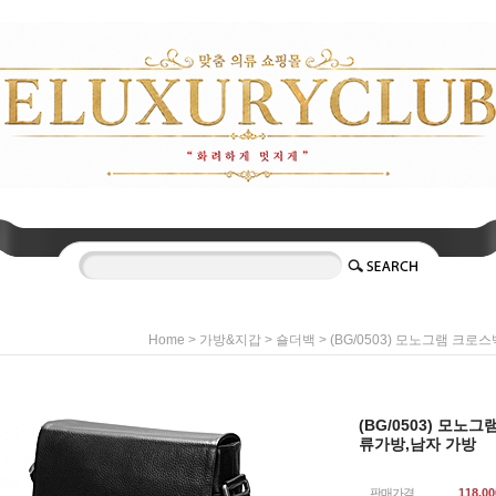
>
>
> (BG/0503) 모노그램 크
Home
가방&지갑
숄더백
(BG/0503) 모노
류가방,남자 가방
판매가격
118,00