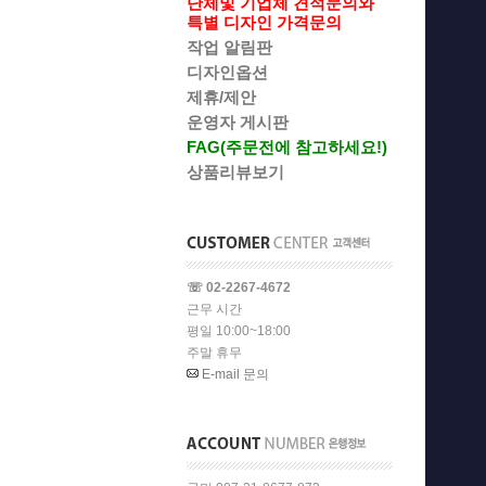
단체및 기업체 견적문의와
특별 디자인 가격문의
작업 알림판
디자인옵션
제휴/제안
운영자 게시판
FAG(주문전에 참고하세요!)
상품리뷰보기
☏ 02-2267-4672
근무 시간
평일 10:00~18:00
주말 휴무
E-mail 문의