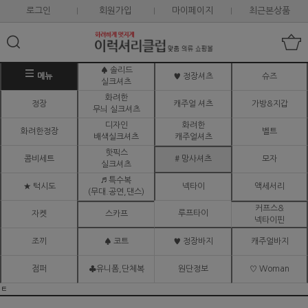
로그인
회원가입
마이페이지
최근본상품
♠ 솔리드
메뉴
♥ 정장셔츠
슈즈
실크셔츠
화려한
정장
캐주얼 셔츠
가방&지갑
무늬 실크셔츠
디자인
화려한
화려한정장
벨트
배색실크셔츠
캐주얼셔츠
핫픽스
콤비세트
# 망사셔츠
모자
실크셔츠
♬ 특수복
★ 턱시도
넥타이
액세서리
(무대.공연,댄스)
커프스&
루프타이
자켓
스카프
넥타이핀
조끼
♠ 코트
♥ 정장바지
캐주얼바지
점퍼
♣유니폼,단체복
원단정보
♡ Woman
ㅌ