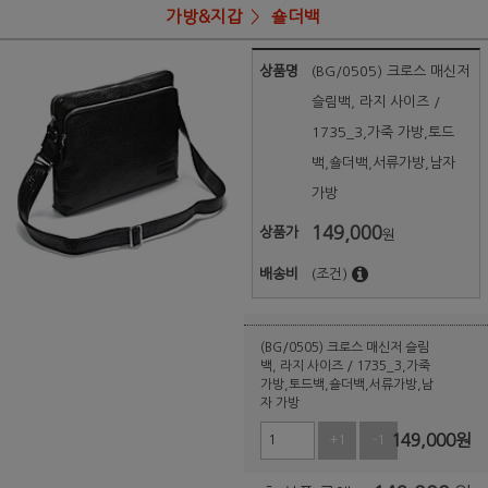
가방&지갑
숄더백
상품명
(BG/0505) 크로스 매신저
슬림백, 라지 사이즈 /
1735_3,가죽 가방,토드
백,숄더백,서류가방,남자
가방
149,000
상품가
원
배송비
(조건)
(BG/0505) 크로스 매신저 슬림
백, 라지 사이즈 / 1735_3,가죽
가방,토드백,숄더백,서류가방,남
자 가방
149,000
원
+1
-1