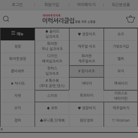
로그인
회원가입
마이페이지
최근본상품
♠ 솔리드
메뉴
♥ 정장셔츠
슈즈
실크셔츠
화려한
정장
캐주얼 셔츠
가방&지갑
무늬 실크셔츠
디자인
화려한
화려한정장
벨트
배색실크셔츠
캐주얼셔츠
핫픽스
콤비세트
# 망사셔츠
모자
실크셔츠
♬ 특수복
★ 턱시도
넥타이
액세서리
(무대.공연,댄스)
커프스&
루프타이
자켓
스카프
넥타이핀
조끼
♠ 코트
♥ 정장바지
캐주얼바지
점퍼
♣유니폼,단체복
원단정보
♡ Woman
ㅌ