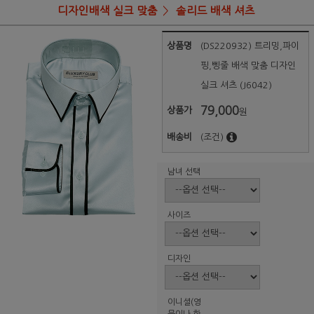
디자인배색 실크 맞춤
솔리드 배색 셔츠
상품명
(DS220932) 트리밍,파이
핑,삥줄 배색 맞춤 디자인
실크 셔츠 (J6042)
79,000
상품가
원
배송비
(조건)
남녀 선택
사이즈
디자인
이니셜(영
문이나 한