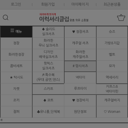
로그인
회원가입
마이페이지
최근본상품
♠ 솔리드
메뉴
♥ 정장셔츠
슈즈
실크셔츠
화려한
정장
캐주얼 셔츠
가방&지갑
무늬 실크셔츠
디자인
화려한
화려한정장
벨트
배색실크셔츠
캐주얼셔츠
핫픽스
콤비세트
# 망사셔츠
모자
실크셔츠
♬ 특수복
★ 턱시도
넥타이
액세서리
(무대.공연,댄스)
커프스&
루프타이
자켓
스카프
넥타이핀
조끼
♠ 코트
♥ 정장바지
캐주얼바지
점퍼
♣유니폼,단체복
원단정보
♡ Woman
ㅌ