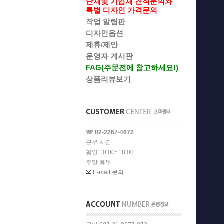
단체및 기업체 견적문의와
특별 디자인 가격문의
작업 알림판
디자인옵션
제휴/제안
운영자 게시판
FAG(주문전에 참고하세요!)
상품리뷰보기
☏ 02-2267-4672
근무 시간
평일 10:00~18:00
주말 휴무
E-mail 문의