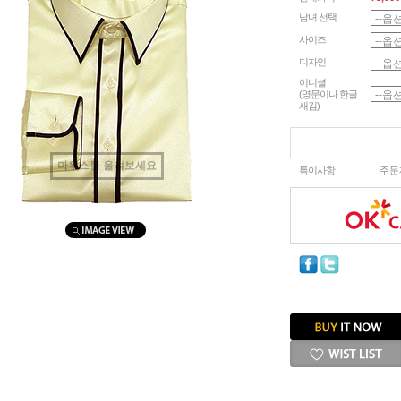
남녀 선택
사이즈
디자인
이니셜
(영문이나 한글
새김)
마우스를 올려보세요
특이사항
주문