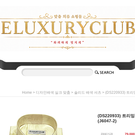
>
>
> (DS220933) 트
Home
디자인배색 실크 맞춤
솔리드 배색 셔츠
(DS220933) 트
(J6047-2)
판매가격
79,000