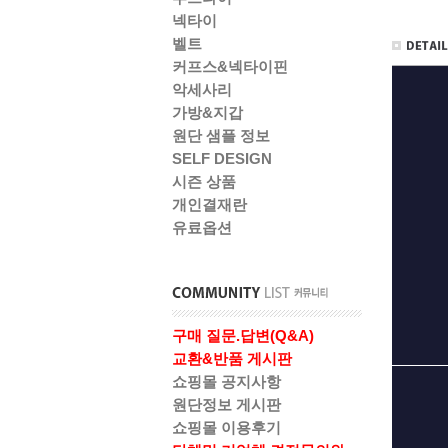
넥타이
벨트
커프스&넥타이핀
악세사리
가방&지갑
원단 샘플 정보
SELF DESIGN
시즌 상품
개인결재란
유료옵션
구매 질문.답변(Q&A)
교환&반품 게시판
쇼핑몰 공지사항
원단정보 게시판
쇼핑몰 이용후기