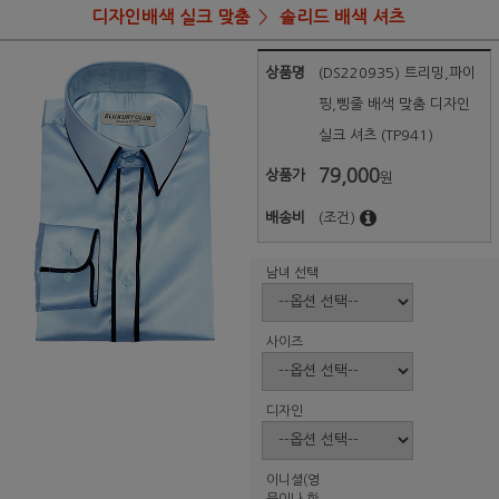
디자인배색 실크 맞춤
솔리드 배색 셔츠
상품명
(DS220935) 트리밍,파이
핑,삥줄 배색 맞춤 디자인
실크 셔츠 (TP941)
79,000
상품가
원
배송비
(조건)
남녀 선택
사이즈
디자인
이니셜(영
문이나 한