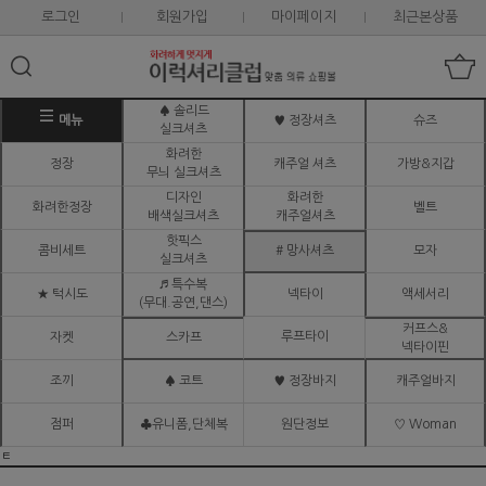
로그인
회원가입
마이페이지
최근본상품
♠ 솔리드
메뉴
♥ 정장셔츠
슈즈
실크셔츠
화려한
정장
캐주얼 셔츠
가방&지갑
무늬 실크셔츠
디자인
화려한
화려한정장
벨트
배색실크셔츠
캐주얼셔츠
핫픽스
콤비세트
# 망사셔츠
모자
실크셔츠
♬ 특수복
★ 턱시도
넥타이
액세서리
(무대.공연,댄스)
커프스&
루프타이
자켓
스카프
넥타이핀
조끼
♠ 코트
♥ 정장바지
캐주얼바지
점퍼
♣유니폼,단체복
원단정보
♡ Woman
ㅌ