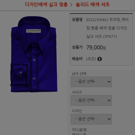
디자인배색 실크 맞춤
솔리드 배색 셔츠
상품명
(DS220946) 트리밍,파이
핑,삥줄 배색 맞춤 디자인
실크 셔츠 (TP977)
79,000
상품가
원
배송비
(조건)
남녀 선택
사이즈
디자인
이니셜(영
문이나 한