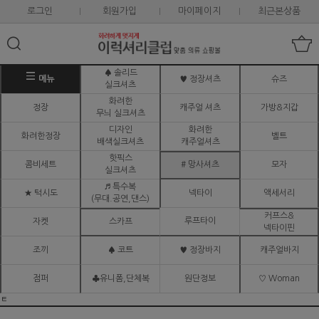
로그인
회원가입
마이페이지
최근본상품
♠ 솔리드
메뉴
♥ 정장셔츠
슈즈
실크셔츠
화려한
정장
캐주얼 셔츠
가방&지갑
무늬 실크셔츠
디자인
화려한
화려한정장
벨트
배색실크셔츠
캐주얼셔츠
핫픽스
콤비세트
# 망사셔츠
모자
실크셔츠
♬ 특수복
★ 턱시도
넥타이
액세서리
(무대.공연,댄스)
커프스&
루프타이
자켓
스카프
넥타이핀
조끼
♠ 코트
♥ 정장바지
캐주얼바지
점퍼
♣유니폼,단체복
원단정보
♡ Woman
ㅌ