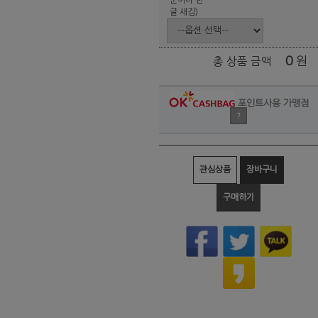
글 새김)
0
원
총 상품 금액
포인트사용 가맹점
?
관심상품
장바구니
구매하기