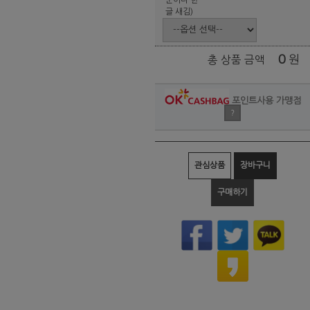
글 새김)
0
원
총 상품 금액
포인트사용 가맹점
?
관심상품
장바구니
구매하기