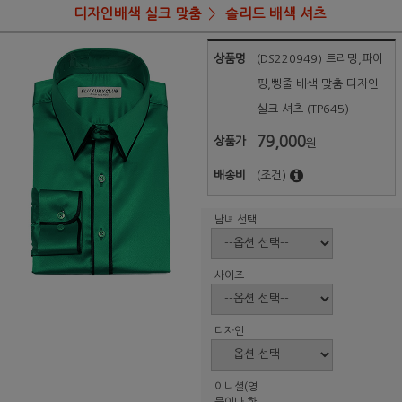
디자인배색 실크 맞춤
솔리드 배색 셔츠
상품명
(DS220949) 트리밍,파이
핑,삥줄 배색 맞춤 디자인
실크 셔츠 (TP645)
79,000
상품가
원
배송비
(조건)
남녀 선택
사이즈
디자인
이니셜(영
문이나 한