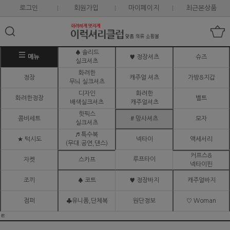
로그인
회원가입
마이페이지
최근본상품
♠ 솔리드
메뉴
♥ 정장셔츠
슈즈
실크셔츠
화려한
정장
캐주얼 셔츠
가방&지갑
무늬 실크셔츠
디자인
화려한
화려한정장
벨트
배색실크셔츠
캐주얼셔츠
핫픽스
콤비세트
# 망사셔츠
모자
실크셔츠
♬ 특수복
★ 턱시도
넥타이
액세서리
(무대.공연,댄스)
커프스&
루프타이
자켓
스카프
넥타이핀
조끼
♠ 코트
♥ 정장바지
캐주얼바지
점퍼
♣유니폼,단체복
원단정보
♡ Woman
ㅌ