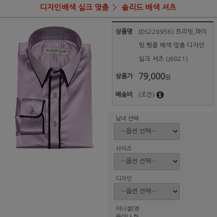
디자인배색 실크 맞춤
솔리드 배색 셔츠
상품명
(DS220956) 트리밍,파이
핑,삥줄 배색 맞춤 디자인
실크 셔츠 (J6021)
79,000
상품가
원
배송비
(조건)
남녀 선택
사이즈
디자인
이니셜(영
문이나 한