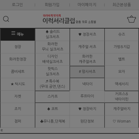
로그인
회원가입
마이페이지
최근본상품
♠ 솔리드
메뉴
♥ 정장셔츠
슈즈
실크셔츠
화려한
정장
캐주얼 셔츠
가방&지갑
무늬 실크셔츠
디자인
화려한
화려한정장
벨트
배색실크셔츠
캐주얼셔츠
핫픽스
콤비세트
# 망사셔츠
모자
실크셔츠
♬ 특수복
★ 턱시도
넥타이
액세서리
(무대.공연,댄스)
커프스&
루프타이
자켓
스카프
넥타이핀
조끼
♠ 코트
♥ 정장바지
캐주얼바지
점퍼
♣유니폼,단체복
원단정보
♡ Woman
ㅌ