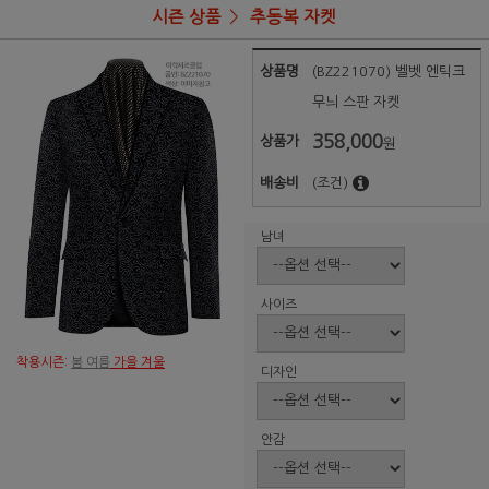
시즌 상품
추동복 자켓
상품명
(BZ221070) 벨벳 엔틱크
무늬 스판 자켓
358,000
상품가
원
배송비
(조건)
남녀
사이즈
착용시즌:
봄 여름
가을 겨울
디자인
안감