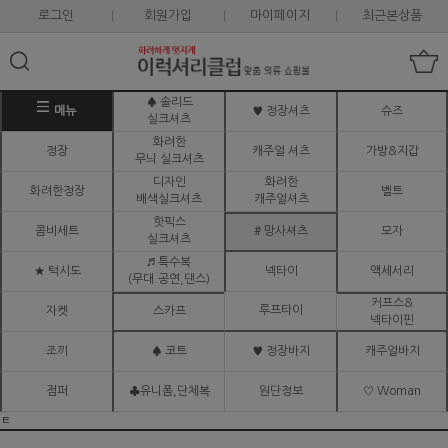
로그인
회원가입
마이페이지
최근본상품
♠ 솔리드
메뉴
♥ 정장셔츠
슈즈
실크셔츠
화려한
정장
캐주얼 셔츠
가방&지갑
무늬 실크셔츠
디자인
화려한
화려한정장
벨트
배색실크셔츠
캐주얼셔츠
핫픽스
콤비세트
# 망사셔츠
모자
실크셔츠
♬ 특수복
★ 턱시도
넥타이
액세서리
(무대.공연,댄스)
커프스&
루프타이
자켓
스카프
넥타이핀
조끼
♠ 코트
♥ 정장바지
캐주얼바지
점퍼
♣유니폼,단체복
원단정보
♡ Woman
ㅌ