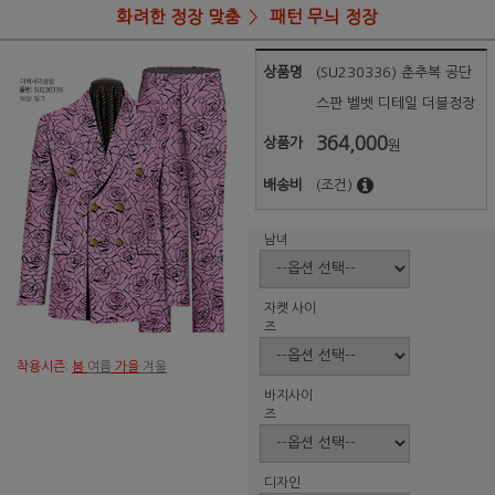
화려한 정장 맞춤
패턴 무늬 정장
상품명
(SU230336) 춘추복 공단
스판 벨벳 디테일 더블정장
364,000
상품가
원
배송비
(조건)
남녀
자켓 사이
즈
착용시즌:
봄
여름
가을
겨울
바지사이
즈
디자인