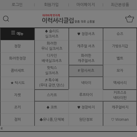
로그인
회원가입
마이페이지
최근본상품
♠ 솔리드
메뉴
♥ 정장셔츠
슈즈
실크셔츠
화려한
정장
캐주얼 셔츠
가방&지갑
무늬 실크셔츠
디자인
화려한
화려한정장
벨트
배색실크셔츠
캐주얼셔츠
핫픽스
콤비세트
# 망사셔츠
모자
실크셔츠
♬ 특수복
★ 턱시도
넥타이
액세서리
(무대.공연,댄스)
커프스&
루프타이
자켓
스카프
넥타이핀
조끼
♠ 코트
♥ 정장바지
캐주얼바지
점퍼
♣유니폼,단체복
원단정보
♡ Woman
ㅌ