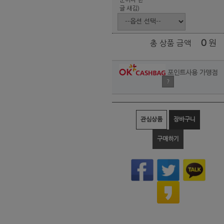
글 새김)
0
원
총 상품 금액
포인트사용 가맹점
?
관심상품
장바구니
구매하기