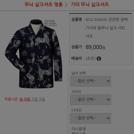
무늬 실크셔츠 맞춤
기타 무늬 실크셔츠
상품명
(DS230604) 은은한 광택
기사와 말무늬 실크 샤틴
셔츠
89,000
상품가
원
배송비
(조건)
남녀 선택
사이즈
착용시즌:
봄 여름
가을 겨울
디자인
이니셜(영
문이나 한