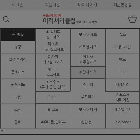
로그인
회원가입
마이페이지
최근본상품
♠ 솔리드
메뉴
♥ 정장셔츠
슈즈
실크셔츠
화려한
정장
캐주얼 셔츠
가방&지갑
무늬 실크셔츠
디자인
화려한
화려한정장
벨트
배색실크셔츠
캐주얼셔츠
핫픽스
콤비세트
# 망사셔츠
모자
실크셔츠
♬ 특수복
★ 턱시도
넥타이
액세서리
(무대.공연,댄스)
커프스&
루프타이
자켓
스카프
넥타이핀
조끼
♠ 코트
♥ 정장바지
캐주얼바지
점퍼
♣유니폼,단체복
원단정보
♡ Woman
ㅌ