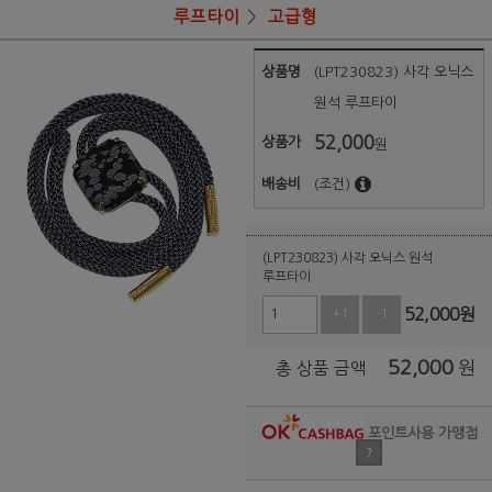
루프타이
고급형
상품명
(LPT230823) 사각 오닉스
원석 루프타이
52,000
상품가
원
배송비
(조건)
(LPT230823) 사각 오닉스 원석
루프타이
52,000
원
+1
-1
52,000
원
총 상품 금액
포인트사용 가맹점
?