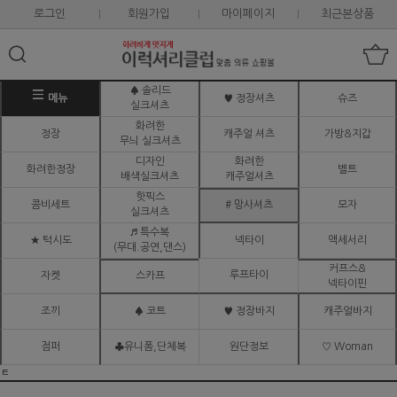
로그인
회원가입
마이페이지
최근본상품
♠ 솔리드
메뉴
♥ 정장셔츠
슈즈
실크셔츠
화려한
정장
캐주얼 셔츠
가방&지갑
무늬 실크셔츠
디자인
화려한
화려한정장
벨트
배색실크셔츠
캐주얼셔츠
핫픽스
콤비세트
# 망사셔츠
모자
실크셔츠
♬ 특수복
★ 턱시도
넥타이
액세서리
(무대.공연,댄스)
커프스&
루프타이
자켓
스카프
넥타이핀
조끼
♠ 코트
♥ 정장바지
캐주얼바지
점퍼
♣유니폼,단체복
원단정보
♡ Woman
ㅌ