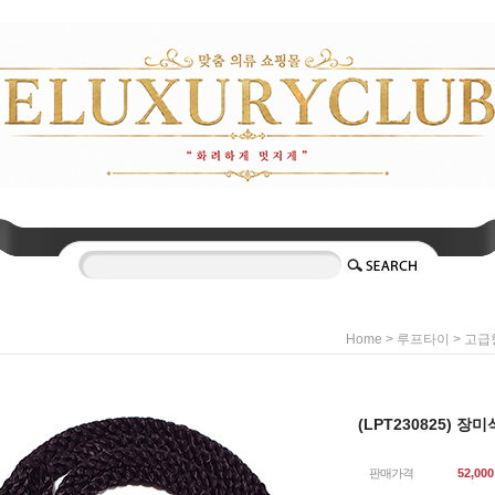
>
>
Home
루프타이
고급
(LPT230825) 
판매가격
52,000