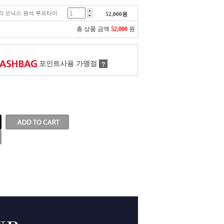
 사각 오닉스 원석 루프타이
52,000
원
총 상품 금액
52,000
원
포인트사용 가맹점
?