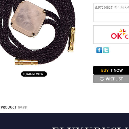
(LPT230825) 장미석
마우스를 올려보세요