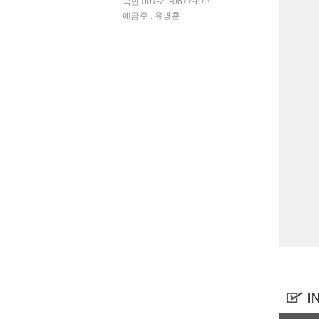
국민 007-21-0677-873
예금주 : 유병훈