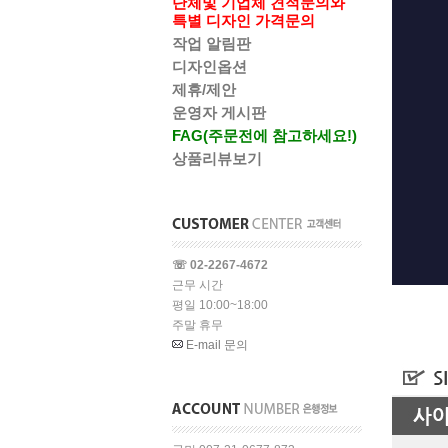
단체및 기업체 견적문의와
특별 디자인 가격문의
작업 알림판
디자인옵션
제휴/제안
운영자 게시판
FAG(주문전에 참고하세요!)
상품리뷰보기
☏ 02-2267-4672
근무 시간
평일 10:00~18:00
주말 휴무
E-mail 문의