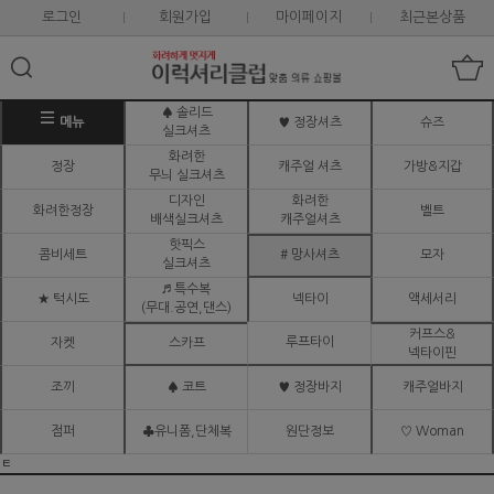
로그인
회원가입
마이페이지
최근본상품
♠ 솔리드
메뉴
♥ 정장셔츠
슈즈
실크셔츠
화려한
정장
캐주얼 셔츠
가방&지갑
무늬 실크셔츠
디자인
화려한
화려한정장
벨트
배색실크셔츠
캐주얼셔츠
핫픽스
콤비세트
# 망사셔츠
모자
실크셔츠
♬ 특수복
★ 턱시도
넥타이
액세서리
(무대.공연,댄스)
커프스&
루프타이
자켓
스카프
넥타이핀
조끼
♠ 코트
♥ 정장바지
캐주얼바지
점퍼
♣유니폼,단체복
원단정보
♡ Woman
ㅌ