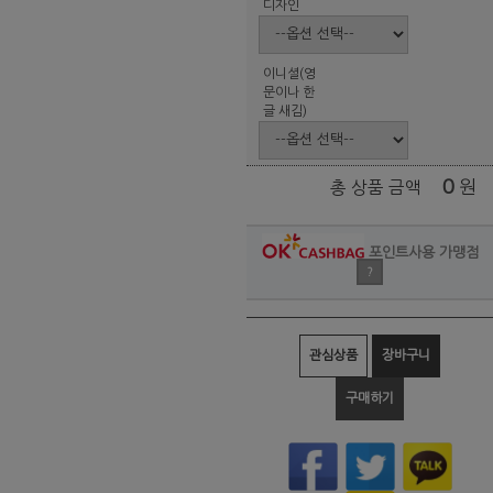
디자인
이니셜(영
문이나 한
글 새김)
0
원
총 상품 금액
포인트사용 가맹점
?
관심상품
장바구니
구매하기