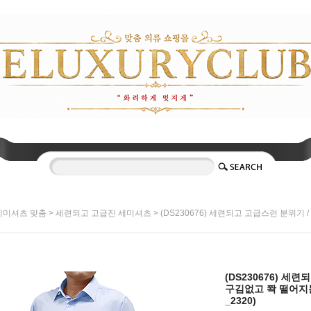
>
> (DS230676) 세련되고 고급스런 분위기
세미셔츠 맞춤
세련되고 고급진 세미셔츠
(DS230676) 세
구김없고 쫙 떨어지는
_2320)