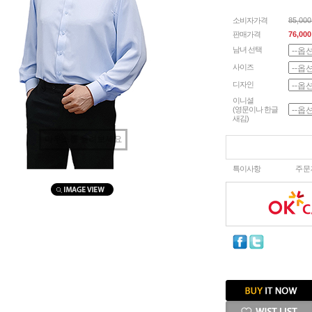
소비자가격
85,00
판매가격
76,000
남녀 선택
사이즈
디자인
이니셜
(영문이나 한글
새김)
마우스를 올려보세요
특이사항
주문