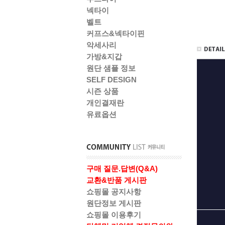
넥타이
벨트
커프스&넥타이핀
악세사리
가방&지갑
원단 샘플 정보
SELF DESIGN
시즌 상품
개인결재란
유료옵션
구매 질문.답변(Q&A)
교환&반품 게시판
쇼핑몰 공지사항
원단정보 게시판
쇼핑몰 이용후기