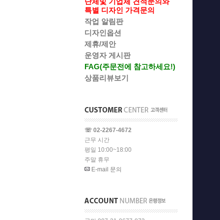
단체및 기업체 견적문의와
특별 디자인 가격문의
작업 알림판
디자인옵션
제휴/제안
운영자 게시판
FAG(주문전에 참고하세요!)
상품리뷰보기
☏ 02-2267-4672
근무 시간
평일 10:00~18:00
주말 휴무
E-mail 문의