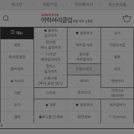
로그인
회원가입
마이페이지
최근본상품
♠ 솔리드
메뉴
♥ 정장셔츠
슈즈
실크셔츠
화려한
정장
캐주얼 셔츠
가방&지갑
무늬 실크셔츠
디자인
화려한
화려한정장
벨트
배색실크셔츠
캐주얼셔츠
핫픽스
콤비세트
# 망사셔츠
모자
실크셔츠
♬ 특수복
★ 턱시도
넥타이
액세서리
(무대.공연,댄스)
커프스&
루프타이
자켓
스카프
넥타이핀
조끼
♠ 코트
♥ 정장바지
캐주얼바지
점퍼
♣유니폼,단체복
원단정보
♡ Woman
ㅌ