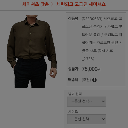
세미셔츠 맞춤
세련되고 고급진 세미셔츠
상품명
(DS230683) 세련되고 고
급스런 분위기 / 가볍고 부
드러운 촉감 / 구김없고 쫙
떨어지는 자르르한 원단 /
맞춤 셔츠 (DM 시크
_2335)
76,000
상품가
원
배송비
(조건)
남녀 선택
사이즈