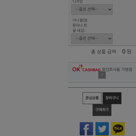
디자인
이니셜(영
문이나 한
글 새김)
0
원
총 상품 금액
포인트사용 가맹점
?
관심상품
장바구니
구매하기