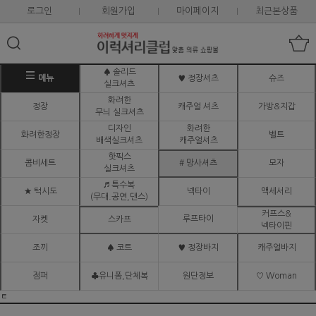
로그인
회원가입
마이페이지
최근본상품
♠ 솔리드
메뉴
♥ 정장셔츠
슈즈
실크셔츠
화려한
정장
캐주얼 셔츠
가방&지갑
무늬 실크셔츠
디자인
화려한
화려한정장
벨트
배색실크셔츠
캐주얼셔츠
핫픽스
콤비세트
# 망사셔츠
모자
실크셔츠
♬ 특수복
★ 턱시도
넥타이
액세서리
(무대.공연,댄스)
커프스&
루프타이
자켓
스카프
넥타이핀
조끼
♠ 코트
♥ 정장바지
캐주얼바지
점퍼
♣유니폼,단체복
원단정보
♡ Woman
ㅌ