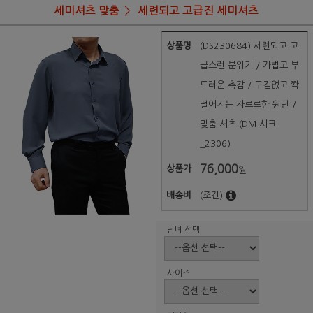
세미셔츠 맞춤
세련되고 고급진 세미셔츠
상품명
(DS230684) 세련되고 고
급스런 분위기 / 가볍고 부
드러운 촉감 / 구김없고 쫙
떨어지는 자르르한 원단 /
맞춤 셔츠 (DM 시크
_2306)
76,000
상품가
원
배송비
(조건)
남녀 선택
사이즈