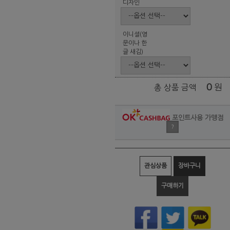
디자인
이니셜(영
문이나 한
글 새김)
0
원
총 상품 금액
포인트사용 가맹점
?
관심상품
장바구니
구매하기