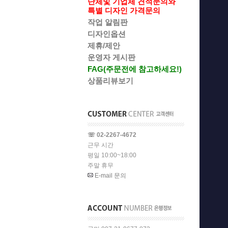
단체및 기업체 견적문의와
특별 디자인 가격문의
작업 알림판
디자인옵션
제휴/제안
운영자 게시판
FAG(주문전에 참고하세요!)
상품리뷰보기
☏ 02-2267-4672
근무 시간
평일 10:00~18:00
주말 휴무
E-mail 문의