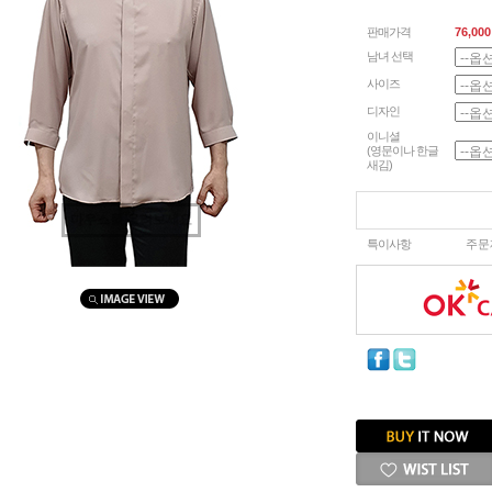
판매가격
76,000
남녀 선택
사이즈
디자인
이니셜
(영문이나 한글
새김)
마우스를 올려보세요
특이사항
주문