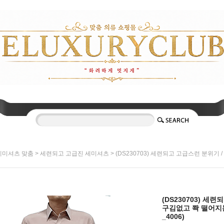
>
> (DS230703) 세련되고 고급스런 분위기
세미셔츠 맞춤
세련되고 고급진 세미셔츠
(DS230703) 세
구김없고 쫙 떨어지는
_4006)