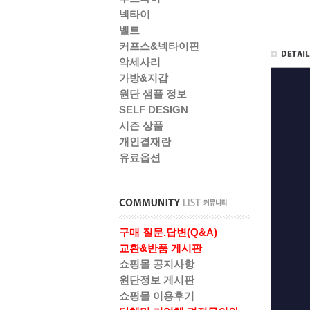
넥타이
벨트
커프스&넥타이핀
악세사리
가방&지갑
원단 샘플 정보
SELF DESIGN
시즌 상품
개인결재란
유료옵션
구매 질문.답변(Q&A)
교환&반품 게시판
쇼핑몰 공지사항
원단정보 게시판
쇼핑몰 이용후기