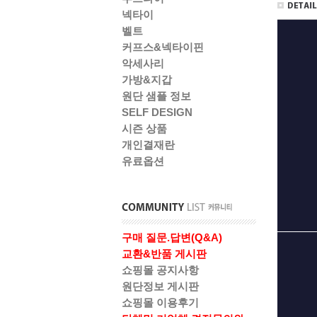
넥타이
벨트
커프스&넥타이핀
악세사리
가방&지갑
원단 샘플 정보
SELF DESIGN
시즌 상품
개인결재란
유료옵션
구매 질문.답변(Q&A)
교환&반품 게시판
쇼핑몰 공지사항
원단정보 게시판
쇼핑몰 이용후기