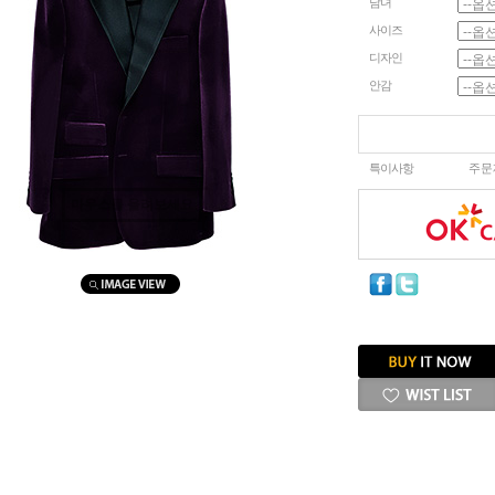
남녀
사이즈
디자인
안감
특이사항
주문
마우스를 올려보세요