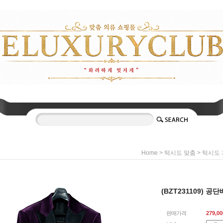
>
>
Home
턱시도 맞춤
턱시도 
(BZT231109) 
판매가격
279,00