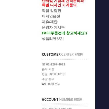
단체및 기업체 견적문의와
특별 디자인 가격문의
작업 알림판
디자인옵션
제휴/제안
운영자 게시판
FAG(주문전에 참고하세요!)
상품리뷰보기
☏ 02-2267-4672
근무 시간
평일 10:00~18:00
주말 휴무
E-mail 문의