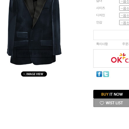
남녀
사이즈
디자인
안감
특이사항
주문
마우스를 올려보세요