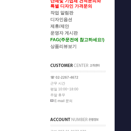
단체및 기업체 견적문의와
특별 디자인 가격문의
작업 알림판
디자인옵션
제휴/제안
운영자 게시판
FAG(주문전에 참고하세요!)
상품리뷰보기
☏ 02-2267-4672
근무 시간
평일 10:00~18:00
주말 휴무
E-mail 문의