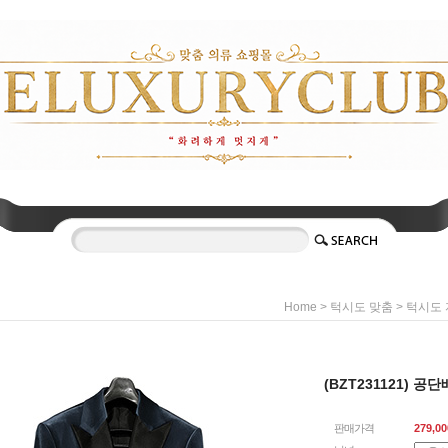
>
>
Home
턱시도 맞춤
턱시도 
(BZT231121) 
판매가격
279,00