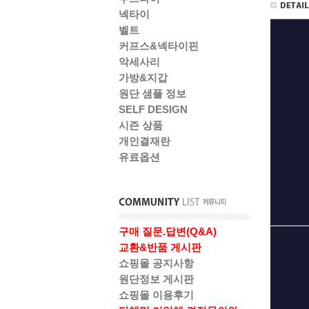
넥타이
벨트
커프스&넥타이핀
악세사리
가방&지갑
원단 샘플 정보
SELF DESIGN
시즌 상품
개인결재란
유료옵션
구매 질문.답변(Q&A)
교환&반품 게시판
쇼핑몰 공지사항
원단정보 게시판
쇼핑몰 이용후기